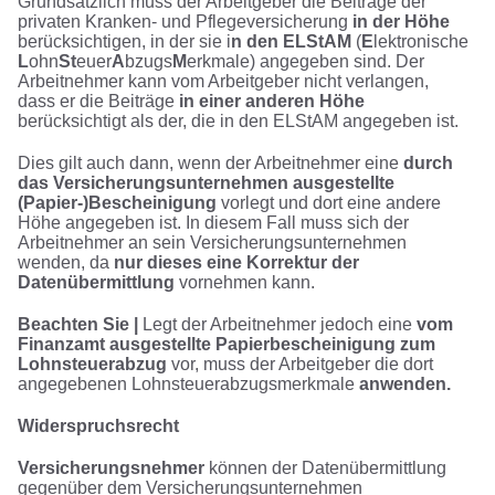
Grundsätzlich muss der Arbeitgeber die Beiträge der
privaten Kranken- und Pflegeversicherung
in der Höhe
berücksichtigen, in der sie i
n den ELStAM
(
E
lektronische
L
ohn
St
euer
A
bzugs
M
erkmale) angegeben sind. Der
Arbeitnehmer kann vom Arbeitgeber nicht verlangen,
dass er die Beiträge
in einer anderen Höhe
berücksichtigt als der, die in den ELStAM angegeben ist.
Dies gilt auch dann, wenn der Arbeitnehmer eine
durch
das Versicherungsunternehmen ausgestellte
(Papier-)Bescheinigung
vorlegt und dort eine andere
Höhe angegeben ist. In diesem Fall muss sich der
Arbeitnehmer an sein Versicherungsunternehmen
wenden, da
nur dieses eine Korrektur der
Datenübermittlung
vornehmen kann.
Beachten Sie |
Legt der Arbeitnehmer jedoch eine
vom
Finanzamt ausgestellte Papierbescheinigung zum
Lohnsteuerabzug
vor, muss der Arbeitgeber die dort
angegebenen Lohnsteuerabzugsmerkmale
anwenden.
Widerspruchsrecht
Versicherungsnehmer
können der Datenübermittlung
gegenüber dem Versicherungsunternehmen