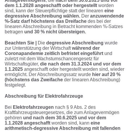
Anlagevermögens
, die
nach dem 30.6.2025 und vor
dem 1.1.2028 angeschafft oder hergestellt
worden
sind, kann der Steuerpflichtige statt der linearen
eine
degressive Abschreibung wählen.
Der
anzuwendende
%-Satz darf höchstens das Dreifache
des bei der
linearen Abschreibung in Betracht kommenden %-Satzes
betragen
und 30 % nicht übersteigen.
Beachten Sie |
Die
degressive Abschreibung
wurde
zur Unterstützung der Wirtschaft
während der
Coronapandemie zeitlich befristet eingeführt
und
zuletzt mit dem Wachstumschancengesetz für
Wirtschaftsgüter,
die nach dem 31.3.2024 und vor dem
1.1.2025
angeschafft oder hergestellt worden sind, wieder
ermöglicht. Der Abschreibungssatz wurde
hier auf 20 %
(höchstens das Zweifache
der linearen Abschreibung)
festgelegt.
Abschreibung für Elektrofahrzeuge
Bei
Elektrofahrzeugen
nach § 9 Abs. 2 des
Kraftfahrzeugsteuergesetzes, die zum Anlagevermögen
gehören
und nach dem 30.6.2025 und vor dem
1.1.2028 angeschafft
worden sind, kann
eine
arithmetisch-degressive Abschreibung mit fallenden