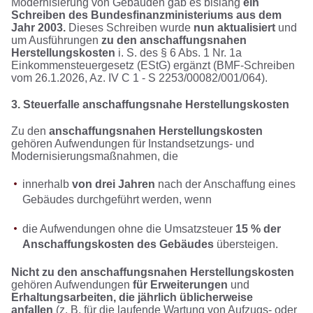
Modernisierung von Gebäuden gab es bislang
ein
Schreiben des Bundesfinanzministeriums aus dem
Jahr 2003.
Dieses Schreiben wurde
nun aktualisiert
und
um Ausführungen
zu den anschaffungsnahen
Herstellungskosten
i. S. des § 6 Abs. 1 Nr. 1a
Einkommensteuergesetz (EStG) ergänzt (BMF-Schreiben
vom 26.1.2026, Az. IV C 1 - S 2253/00082/001/064).
3. Steuerfalle anschaffungsnahe Herstellungskosten
Zu den
anschaffungsnahen Herstellungskosten
gehören Aufwendungen für Instandsetzungs- und
Modernisierungsmaßnahmen, die
innerhalb
von drei Jahren
nach der Anschaffung eines
Gebäudes durchgeführt werden, wenn
die Aufwendungen ohne die Umsatzsteuer
15 % der
Anschaffungskosten des Gebäudes
übersteigen.
Nicht zu den anschaffungsnahen Herstellungskosten
gehören Aufwendungen
für Erweiterungen
und
Erhaltungsarbeiten, die jährlich üblicherweise
anfallen
(z. B. für die laufende Wartung von Aufzugs- oder